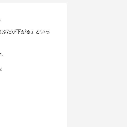
。
まぶたが下がる」といっ
い。