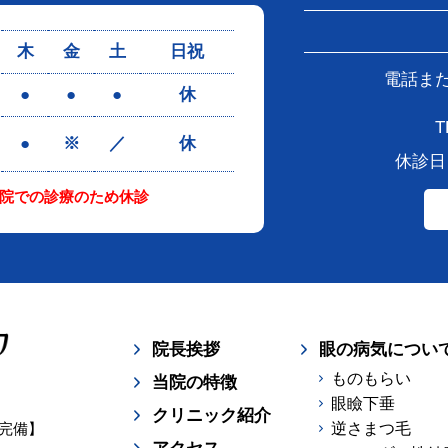
木
金
土
日祝
電話ま
●
●
●
休
T
●
※
／
休
休診日
院での診療のため休診
院長挨拶
眼の病気につい
ものもらい
当院の特徴
眼瞼下垂
クリニック紹介
台完備】
逆さまつ毛